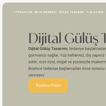
TEDAVILER
BILGI MERKEZI
GÜLÜŞ TASARIMI
7/24 AÇIĞIZ
Dijital Gülüş 
Dijital Gülüş Tasarımı
, tedaviye başlamadan
görmenizi sağlar. Yüz hatlarınız, diş yapınız v
edilir; size özel, doğal ve yüzünüzle mükem
Böylece tedaviye başlamadan önce sonucu ne
verirsiniz.
Randevu Planla