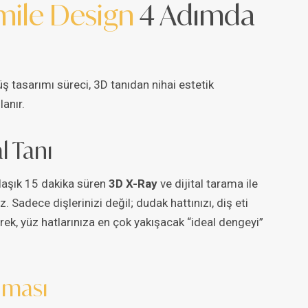
Smile Design
4 Adımda
lüş tasarımı süreci, 3D tanıdan nihai estetik
anır.
l Tanı
klaşık 15 dakika süren
3D X-Ray
ve dijital tarama ile
. Sadece dişlerinizi değil; dudak hattınızı, diş eti
ek, yüz hatlarınıza en çok yakışacak “ideal dengeyi”
nması