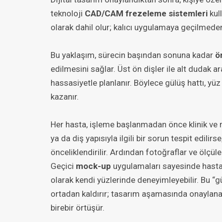
teknoloji
CAD/CAM frezeleme sistemleri
kull
olarak dahil olur; kalıcı uygulamaya geçilmeden
Bu yaklaşım, sürecin başından sonuna kadar
ö
edilmesini sağlar. Üst ön dişler ile alt dudak ar
hassasiyetle planlanır. Böylece gülüş hattı, yü
kazanır.
Her hasta, işleme başlanmadan önce klinik ve rad
ya da diş yapısıyla ilgili bir sorun tespit edili
önceliklendirilir. Ardından fotoğraflar ve ölçüle
Geçici
mock-up
uygulamaları sayesinde hastala
olarak kendi yüzlerinde deneyimleyebilir. Bu “
ortadan kaldırır; tasarım aşamasında onaylan
birebir örtüşür.