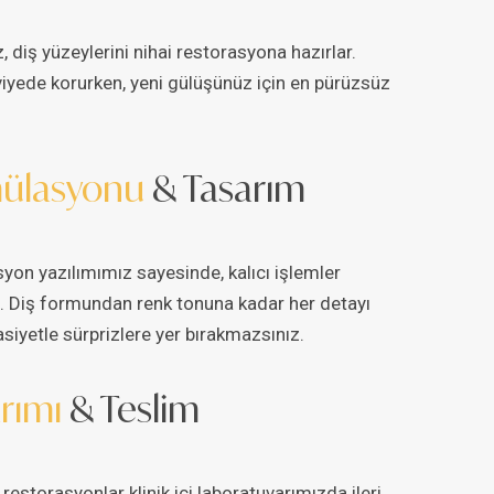
 diş yüzeylerini nihai restorasyona hazırlar.
ede korurken, yeni gülüşünüz için en pürüzsüz
imülasyonu
& Tasarım
syon yazılımımız sayesinde, kalıcı işlemler
Diş formundan renk tonuna kadar her detayı
asiyetle sürprizlere yer bırakmazsınız.
rımı
& Teslim
restorasyonlar klinik içi laboratuvarımızda ileri