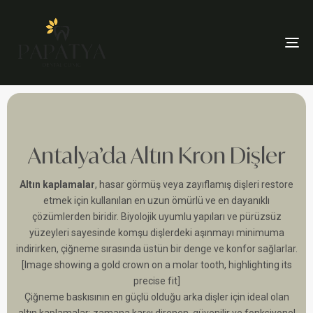
To
Antalya’da Altın Kron Dişler
Altın kaplamalar
, hasar görmüş veya zayıflamış dişleri restore
etmek için kullanılan en uzun ömürlü ve en dayanıklı
çözümlerden biridir. Biyolojik uyumlu yapıları ve pürüzsüz
yüzeyleri sayesinde komşu dişlerdeki aşınmayı minimuma
indirirken, çiğneme sırasında üstün bir denge ve konfor sağlarlar.
[Image showing a gold crown on a molar tooth, highlighting its
precise fit]
Çiğneme baskısının en güçlü olduğu arka dişler için ideal olan
altın kaplamalar; zamana karşı direnen, güvenilir ve fonksiyonel