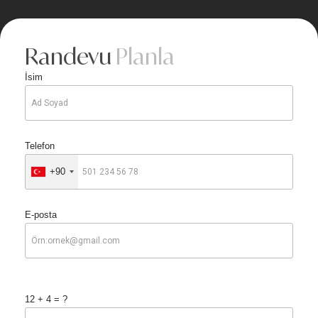
Randevu
Planla
İsim
Telefon
+90
E-posta
12 + 4 = ?