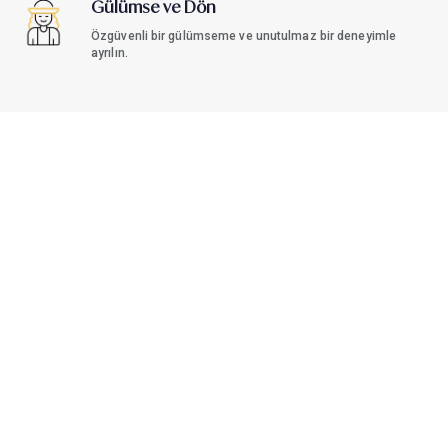
Gülümse ve Dön
Özgüvenli bir gülümseme ve unutulmaz bir deneyimle
ayrılın.
Antalya Türkiye'de
Sağlık
Turizmi
Antalya; samimi bir diş bakımı, estetik gülüşler ve keşfedilecek