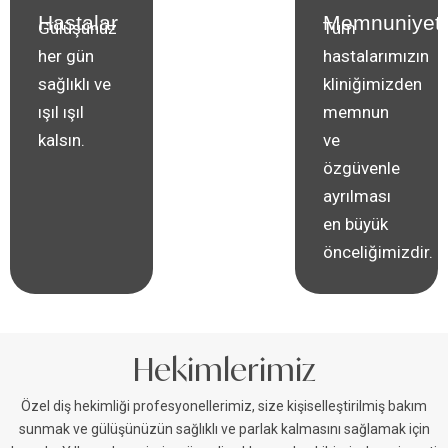
deneyimimiz
Hastalar
Memnuniyeti
Gülüşünüz
Tüm
ve uzman
her gün
hastalarımızın
kadromuzla
sağlıklı ve
kliniğimizden
ağız
ışıl ışıl
memnun
sağlığınız
kalsın.
ve
emin ellerde.
özgüvenle
ayrılması
en büyük
önceliğimizdir.
Hekimlerimiz
Özel diş hekimliği profesyonellerimiz, size kişiselleştirilmiş bakım
sunmak ve gülüşünüzün sağlıklı ve parlak kalmasını sağlamak için