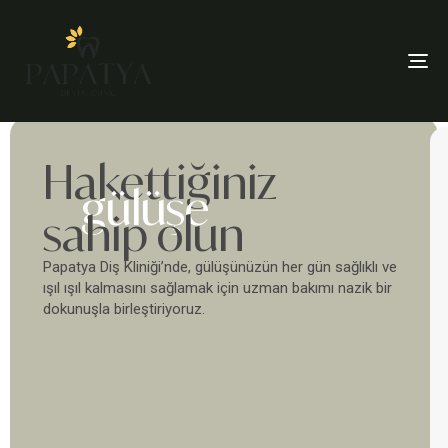
To
Hakettiğiniz
gülüşe
sahip olun
Papatya Diş Kliniği’nde, gülüşünüzün her gün sağlıklı ve
ışıl ışıl kalmasını sağlamak için uzman bakımı nazik bir
dokunuşla birleştiriyoruz.