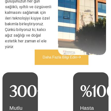
gülüşünüzün her gün
sağlıklı, ışıltılı ve özgüvenli
kalmasını sağlamak için
ileri teknolojiyi kişiye özel
bakımla birleştiriyoruz.
Çünkü biliyoruz ki; kalıcı
ağız sağlığı ve doğal
estetik her zaman el ele
yürür.
D
a
h
a
F
a
z
l
a
B
i
l
g
i
E
d
i
n
25+
300
+
%
10
Uzmanlık
ve Tecrübe
25 yılı aşkın
Mutlu
Hasta