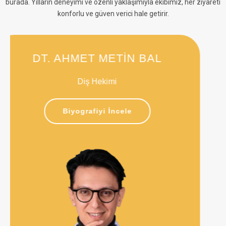
burada. Yılların deneyimi ve özenli yaklaşımıyla ekibimiz, her ziyareti
konforlu ve güven verici hale getirir.
DOÇ. DR. GÜLEN
İmplantoloji ve Cerrahi Uzmanı (Periodontolog)
Biyografiyi İncele